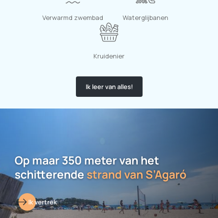
Verwarmd zwembad
Waterglijbanen
Kruidenier
Ik leer van alles!
Op maar 350 meter van het
schitterende
strand van S’Agaró
Ik vertrek