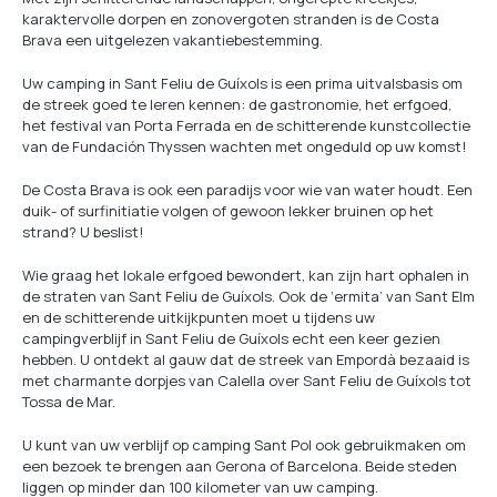
karaktervolle dorpen en zonovergoten stranden is de Costa
Brava een uitgelezen vakantiebestemming.
Uw camping in Sant Feliu de Guíxols is een prima uitvalsbasis om
de streek goed te leren kennen: de gastronomie, het erfgoed,
het festival van Porta Ferrada en de schitterende kunstcollectie
van de Fundación Thyssen wachten met ongeduld op uw komst!
De Costa Brava is ook een paradijs voor wie van water houdt. Een
duik- of surfinitiatie volgen of gewoon lekker bruinen op het
strand? U beslist!
Wie graag het lokale erfgoed bewondert, kan zijn hart ophalen in
de straten van Sant Feliu de Guíxols. Ook de ‘ermita’ van Sant Elm
en de schitterende uitkijkpunten moet u tijdens uw
campingverblijf in Sant Feliu de Guíxols echt een keer gezien
hebben. U ontdekt al gauw dat de streek van Empordà bezaaid is
met charmante dorpjes van Calella over Sant Feliu de Guíxols tot
Tossa de Mar.
U kunt van uw verblijf op camping Sant Pol ook gebruikmaken om
een bezoek te brengen aan Gerona of Barcelona. Beide steden
liggen op minder dan 100 kilometer van uw camping.