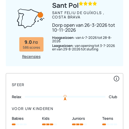
Sant Pol
SANT FELIU DE GUÍXOLS ,
COSTA BRAVA
Dorp open van 26-3-2026 tot
10-11-2026
Hoogseizoen
: van 4-7-2026 tot 28-8-
2026
9.0
/
10
Laagseizoen
: van opening tot 3-7-2026
586 scores
en van 29-8-2026 tot sluiting
Recensies
SFEER
Relax
Club
VOOR UW KINDEREN
babies
kids
juniors
teens