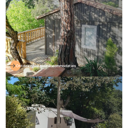
Ontdek onze huuraccommodaties
Ontdek
onze
kampeerplaatsen