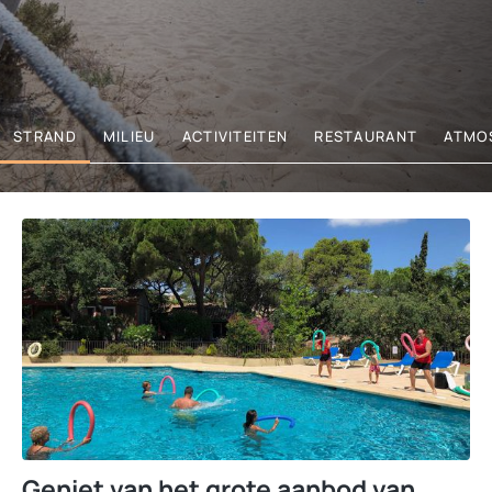
STRAND
MILIEU
ACTIVITEITEN
RESTAURANT
ATMO
Geniet van het grote aanbod van