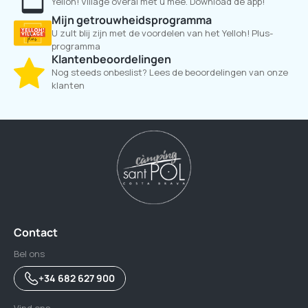
Yelloh! Village overal met u mee. Download de app!
Mijn getrouwheidsprogramma
U zult blij zijn met de voordelen van het Yelloh! Plus-
programma
Klantenbeoordelingen
Nog steeds onbeslist? Lees de beoordelingen van onze
klanten
Contact
Bel ons
+34 682 627 900