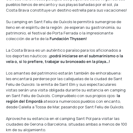
pueblos llenos de encanto y sus playas bañadas por el sol, ¡la
Costa Brava constituye un destino estrella para sus vacaciones!
Su camping en Sant Feliu de Guíxols le permitirá sumergirse de
lleno en el espíritu de la región: ¡le esperan su gastronomía, su
patrimonio, el festival de Porta Ferrada o la impresionante
colección de arte de la
Fundación Thyssen!
La Costa Brava es un auténtico paraíso para los aficionados a
los deportes náuticos:
¡podrá iniciarse en el submarinismo o la
vela o, si lo prefiere, trabajar su bronceado en la playa…!
Los amantes del patrimonio estarán también de enhorabuena:
les encantará perderse por las callejuelas de la ciudad de Sant
Feliu de Guixols: la ermita de Sant Elm y sus espectaculares
vistas serán una visita obligada durante su estancia en camping
en Sant Feliu de Guíxols. Compruébelo con sus propios ojos:
la
región del Empordà
atesora numerosos pueblos con encanto,
desde Calella a Tossa de Mar, pasando por Sant Feliu de Guíxols.
Aproveche su estancia en el camping Sant Pol para visitar las
ciudades de Gerona o Barcelona, situadas ambas a menos de 100
km de su alojamiento.