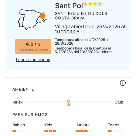
Sant Pol
SANT FELIU DE GUÍXOLS ,
COSTA BRAVA
Village abierto del 26/3/2026 al
10/11/2026
Temporada alta
: del 4/7/2026 al
28/8/2026
9.0
/
10
Temporada baja
: de la apertura al
587 evaluaciones
3/7/2026 y del 29/8/2026 al cierre
Leer las opiniones
AMBIENTE
Relax
Club
PARA SUS HIJOS
babies
kids
juniors
teens