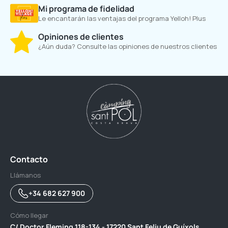
Mi programa de fidelidad
Le encantarán las ventajas del programa Yelloh! Plus
Opiniones de clientes
¿Aún duda? Consulte las opiniones de nuestros clientes
Contacto
Llámanos
+34 682 627 900
Cómo llegar
C/ Doctor Fleming 118-134 - 17220 Sant Feliu de Guíxols