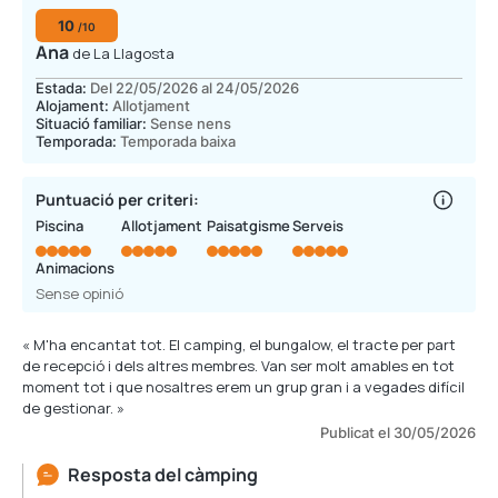
10
/10
Ana
de La Llagosta
Estada:
Del 22/05/2026 al 24/05/2026
Alojament:
Allotjament
Situació familiar:
Sense nens
Temporada:
Temporada baixa
Puntuació per criteri:
Piscina
Allotjament
Paisatgisme
Serveis
Animacions
Sense opinió
« M'ha encantat tot. El camping, el bungalow, el tracte per part
de recepció i dels altres membres. Van ser molt amables en tot
moment tot i que nosaltres erem un grup gran i a vegades difícil
de gestionar. »
Publicat el 30/05/2026
Resposta del càmping