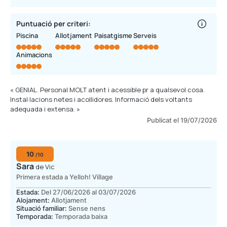
Puntuació per criteri:
Piscina
Allotjament
Paisatgisme
Serveis
Animacions
« GENIAL. Personal MOLT atent i acessible pr a qualsevol cosa.
Instal·lacions netes i acollidores. Informació dels voltants
adequada i extensa. »
Publicat el 19/07/2026
10
/10
Sara
de Vic
Primera estada a Yelloh! Village
Estada:
Del 27/06/2026 al 03/07/2026
Alojament:
Allotjament
Situació familiar:
Sense nens
Temporada:
Temporada baixa