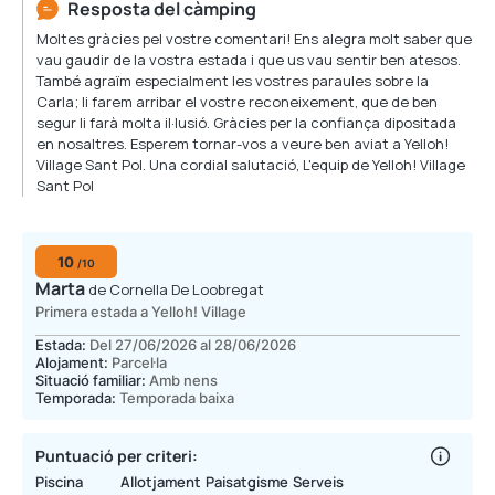
Resposta del càmping
Moltes gràcies pel vostre comentari! Ens alegra molt saber que
vau gaudir de la vostra estada i que us vau sentir ben atesos.
També agraïm especialment les vostres paraules sobre la
Carla; li farem arribar el vostre reconeixement, que de ben
segur li farà molta il·lusió. Gràcies per la confiança dipositada
en nosaltres. Esperem tornar-vos a veure ben aviat a Yelloh!
Village Sant Pol. Una cordial salutació, L'equip de Yelloh! Village
Sant Pol
10
/10
Marta
de Cornella De Loobregat
Primera estada a Yelloh! Village
Estada:
Del 27/06/2026 al 28/06/2026
Alojament:
Parcel·la
Situació familiar:
Amb nens
Temporada:
Temporada baixa
Puntuació per criteri:
Piscina
Allotjament
Paisatgisme
Serveis