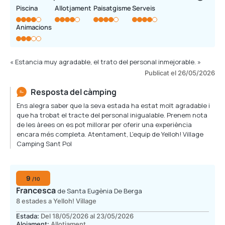
Piscina
Allotjament
Paisatgisme
Serveis
Animacions
« Estancia muy agradable, el trato del personal inmejorable. »
Publicat el 26/05/2026
Resposta del càmping
Ens alegra saber que la seva estada ha estat molt agradable i
que ha trobat el tracte del personal inigualable. Prenem nota
de les àrees on es pot millorar per oferir una experiència
encara més completa. Atentament, L'equip de Yelloh! Village
Camping Sant Pol
9
/10
Francesca
de Santa Eugènia De Berga
8 estades a Yelloh! Village
Estada:
Del 18/05/2026 al 23/05/2026
Alojament:
Allotjament