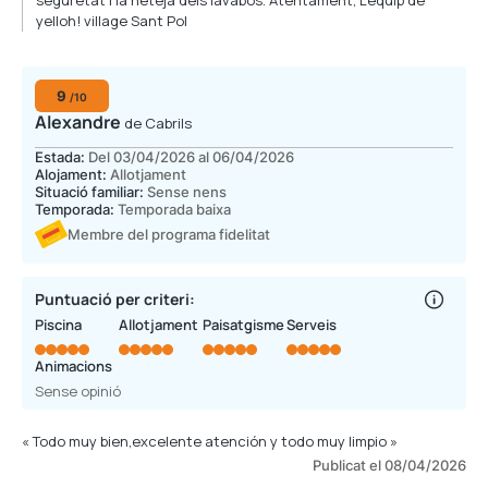
seguretat i la neteja dels lavabos. Atentament, L'equip de
yelloh! village Sant Pol
9
/10
Alexandre
de Cabrils
Estada:
Del 03/04/2026 al 06/04/2026
Alojament:
Allotjament
Situació familiar:
Sense nens
Temporada:
Temporada baixa
Membre del programa fidelitat
Puntuació per criteri:
Piscina
Allotjament
Paisatgisme
Serveis
Animacions
Sense opinió
« Todo muy bien,excelente atención y todo muy limpio »
Publicat el 08/04/2026