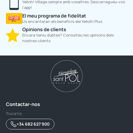
Yelloh! Village sempre amb vosaltres. Descarregueu-vos
l’app!
El meu programa de fidelitat
Us encantaran els beneficis del Yelloh! Plus
Opinions de clients
Encara teniu dubtes? Consulteu les opinions dels
nostres clients
Contactar-nos
Truca'ns
+34 682 627 900