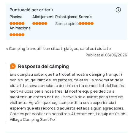
Puntuació per criteri:
Piscina
Allotjament
Paisatgisme
Serveis
Sense opinió
Animacions
« Camping tranquil i ben situat, platges, caletes i ciutat »
Publicat el 06/06/2026
Resposta del càmping
Ens complau saber que ha trobat el nostre càmping tranquil i
ben situat, gaudint de les platges, caletes i la proximitat de la
ciutat. La seva apreciació del entorn i la comoditat del lloc és
molt valuosa per a nosaltres. El nostre equip es dedica a
mantenir un entorn natural i serveis de qualitat per a tots els
visitants. Agraïm que hagi compartit la seva experiència i
esperem que els records d’aquesta estada siguin agradables.
Gràcies per confiar en nosaltres. Atentament, L'equip de Yelloh!
Village Càmping Sant Pol.