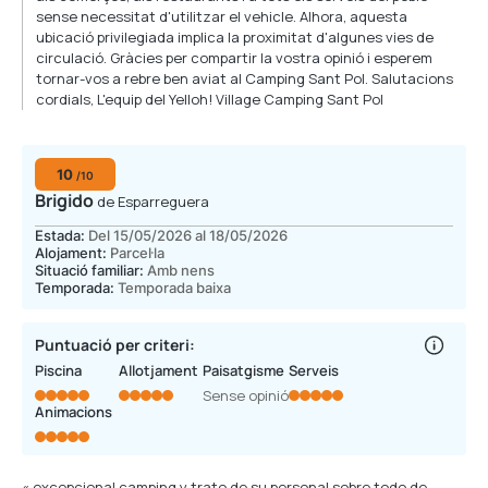
sense necessitat d'utilitzar el vehicle. Alhora, aquesta
ubicació privilegiada implica la proximitat d'algunes vies de
circulació. Gràcies per compartir la vostra opinió i esperem
tornar-vos a rebre ben aviat al Camping Sant Pol. Salutacions
cordials, L'equip del Yelloh! Village Camping Sant Pol
10
/10
Brigido
de Esparreguera
Estada:
Del 15/05/2026 al 18/05/2026
Alojament:
Parcel·la
Situació familiar:
Amb nens
Temporada:
Temporada baixa
Puntuació per criteri:
Piscina
Allotjament
Paisatgisme
Serveis
Sense opinió
Animacions
« excepcional camping y trato de su personal sobre todo de