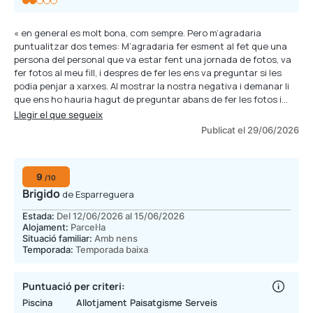
« en general es molt bona, com sempre. Pero m’agradaria
puntualitzar dos temes: M’agradaria fer esment al fet que una
persona del personal que va estar fent una jornada de fotos, va
fer fotos al meu fill, i despres de fer les ens va preguntar si les
podia penjar a xarxes. Al mostrar la nostra negativa i demanar li
que ens ho hauria hagut de preguntar abans de fer les fotos i
que quin tractament es faria de les fotos, el noi ens va comentar
Llegir el que segueix
que quan signem el check in, estem donant consentiment dels
Publicat el 29/06/2026
nostres deets d’imatge. Sempre hem signat aquest document
pensant que es del check in i prou, ningu ens ha convidat mai a
llegir la lletra petita, ningu ens ha informat que estem firmant un
9
consentiment de drets, i d’un menor d’edat encara menys. Crec
/10
que quan ens feu signar ens haurieu de dir que inclou aquest
Brigido
de Esparreguera
tema, ja que, com a assessora en temes d’abusos i xarxes, esteu
Estada:
Del 12/06/2026 al 15/06/2026
incorrent en un delicte al no informar en el moment de fer
Alojament:
Parcel·la
l’entrada, i de forma explicita i individual, no integrada en un
Situació familiar:
Amb nens
document de reserva d una estada. Tb apuntar que fa uns anys
Temporada:
Temporada baixa
l’animació era molt mes dinamica i engrescadora per petits i
grans, ara hi ha moltes menys activitats i molt curtes, les
infantils duren mitja hora, i el bingo, 20 minuts. »
Puntuació per criteri:
Piscina
Allotjament
Paisatgisme
Serveis