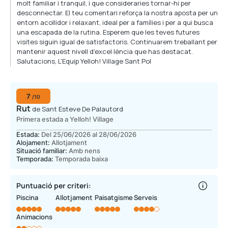
molt familiar i tranquil, i que consideraries tornar-hi per
desconnectar. El teu comentari reforça la nostra aposta per un
entorn acollidor i relaxant, ideal per a famílies i per a qui busca
una escapada de la rutina. Esperem que les teves futures
visites siguin igual de satisfactoris. Continuarem treballant per
mantenir aquest nivell d'excel·lència que has destacat.
Salutacions, L'Equip Yelloh! Village Sant Pol
7
/10
Rut
de Sant Esteve De Palautord
Primera estada a Yelloh! Village
Estada:
Del 25/06/2026 al 28/06/2026
Alojament:
Allotjament
Situació familiar:
Amb nens
Temporada:
Temporada baixa
Puntuació per criteri:
Piscina
Allotjament
Paisatgisme
Serveis
Animacions