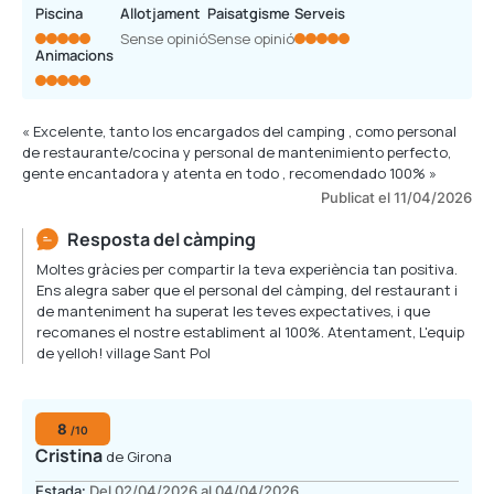
Piscina
Allotjament
Paisatgisme
Serveis
Sense opinió
Sense opinió
Animacions
« Excelente, tanto los encargados del camping , como personal
de restaurante/cocina y personal de mantenimiento perfecto,
gente encantadora y atenta en todo , recomendado 100% »
Publicat el 11/04/2026
Resposta del càmping
Moltes gràcies per compartir la teva experiència tan positiva.
Ens alegra saber que el personal del càmping, del restaurant i
de manteniment ha superat les teves expectatives, i que
recomanes el nostre establiment al 100%. Atentament, L'equip
de yelloh! village Sant Pol
8
/10
Cristina
de Girona
Estada:
Del 02/04/2026 al 04/04/2026