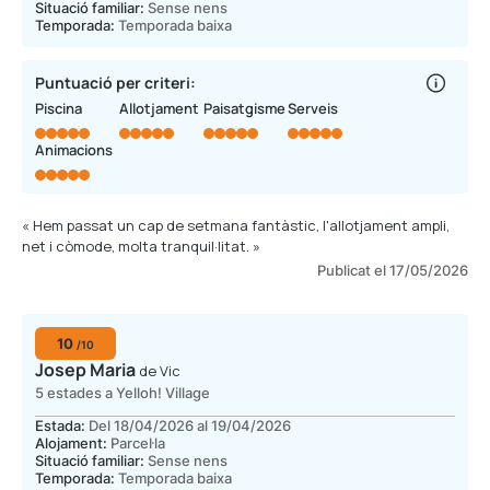
Situació familiar:
Sense nens
Temporada:
Temporada baixa
Puntuació per criteri:
Piscina
Allotjament
Paisatgisme
Serveis
Animacions
« Hem passat un cap de setmana fantàstic, l'allotjament ampli,
net i còmode, molta tranquil·litat. »
Publicat el 17/05/2026
10
/10
Josep Maria
de Vic
5 estades a Yelloh! Village
Estada:
Del 18/04/2026 al 19/04/2026
Alojament:
Parcel·la
Situació familiar:
Sense nens
Temporada:
Temporada baixa