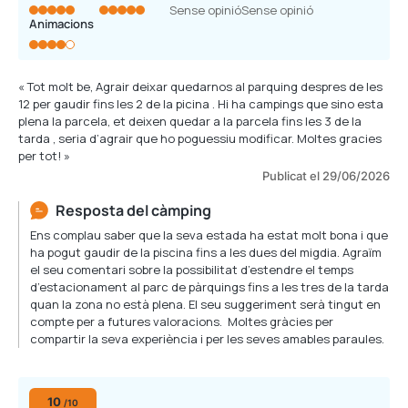
Sense opinió
Sense opinió
Animacions
« Tot molt be, Agrair deixar quedarnos al parquing despres de les
12 per gaudir fins les 2 de la picina . Hi ha campings que sino esta
plena la parcela, et deixen quedar a la parcela fins les 3 de la
tarda , seria d’agrair que ho poguessiu modificar. Moltes gracies
per tot! »
Publicat el 29/06/2026
Resposta del càmping
Ens complau saber que la seva estada ha estat molt bona i que
ha pogut gaudir de la piscina fins a les dues del migdia. Agraïm
el seu comentari sobre la possibilitat d’estendre el temps
d’estacionament al parc de pàrquings fins a les tres de la tarda
quan la zona no està plena. El seu suggeriment serà tingut en
compte per a futures valoracions. Moltes gràcies per
compartir la seva experiència i per les seves amables paraules.
10
/10