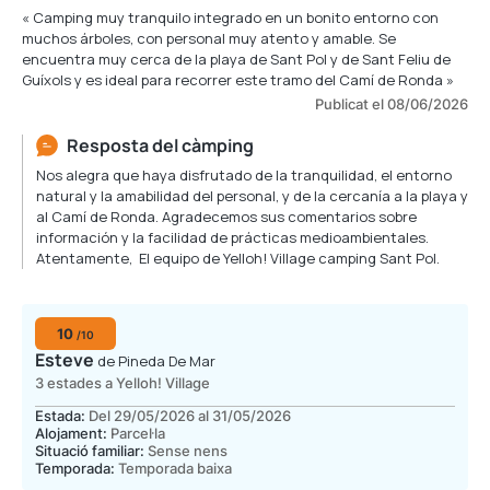
« Camping muy tranquilo integrado en un bonito entorno con
muchos árboles, con personal muy atento y amable. Se
encuentra muy cerca de la playa de Sant Pol y de Sant Feliu de
Guíxols y es ideal para recorrer este tramo del Camí de Ronda »
Publicat el 08/06/2026
Resposta del càmping
Nos alegra que haya disfrutado de la tranquilidad, el entorno
natural y la amabilidad del personal, y de la cercanía a la playa y
al Camí de Ronda. Agradecemos sus comentarios sobre
información y la facilidad de prácticas medioambientales.
Atentamente, El equipo de Yelloh! Village camping Sant Pol.
10
/10
Esteve
de Pineda De Mar
3 estades a Yelloh! Village
Estada:
Del 29/05/2026 al 31/05/2026
Alojament:
Parcel·la
Situació familiar:
Sense nens
Temporada:
Temporada baixa