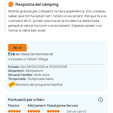
Resposta del càmping
Moltes gràcies per compartir la teva experiència. Ens complau
saber que tot ha estat net i l’atenció excel·lent. Pel que fa a la
connexió Wi-Fi, ja hem solucionat la incidència detectada
perquè el servei funcioni correctament. Esperem poder-vos
tornar a rebre ben aviat.
10
/10
Eva
de Olesa De Montserrat
3 estades a Yelloh! Village
Estada:
Del 28/03/2026 al 31/03/2026
Alojament:
Allotjament
Situació familiar:
Amb nens
Temporada:
Temporada baixa
Membre del programa fidelitat
Puntuació per criteri:
Piscina
Allotjament
Paisatgisme
Serveis
Sense opinió