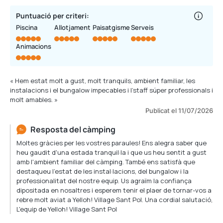
Puntuació per criteri:
Piscina
Allotjament
Paisatgisme
Serveis
Animacions
« Hem estat molt a gust, molt tranquils, ambient familiar, les
instalacions i el bungalow impecables i l’staff súper professionals i
molt amables. »
Publicat el 11/07/2026
Resposta del càmping
Moltes gràcies per les vostres paraules! Ens alegra saber que
heu gaudit d'una estada tranquil·la i que us heu sentit a gust
amb l'ambient familiar del càmping. També ens satisfà que
destaqueu l'estat de les instal·lacions, del bungalow i la
professionalitat del nostre equip. Us agraïm la confiança
dipositada en nosaltres i esperem tenir el plaer de tornar-vos a
rebre molt aviat a Yelloh! Village Sant Pol. Una cordial salutació,
L'equip de Yelloh! Village Sant Pol