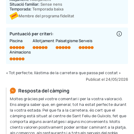
Situació familiar:
Sense nens
Temporada:
Temporada baixa
Membre del programa fidelitat
Puntuació per criteri:
Piscina
Allotjament
Paisatgisme
Serveis
Animacions
« Tot perfecte, llàstima de la carretera que passa pel costat »
Publicat el 24/05/2026
Resposta del càmping
Moltes gràcies pel vostre comentari i per la vostra valoració.
Ens alegra saber que, en general, tot ha estat perfecte durant
la vostra estada. Pel que fa a la carretera, és cert que el
càmping està situat al centre de Sant Feliu de Guíxols, fet que
comporta alguns avantatges i alguns inconvenients. Molts
clients valoren positivament poder arribar caminant a la platja,
als comerços, als restaurants i a tots els serveis del poble