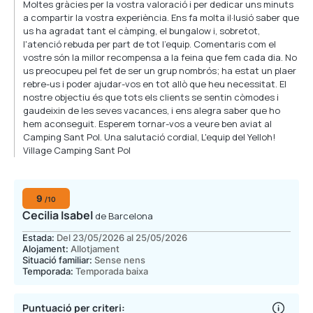
Moltes gràcies per la vostra valoració i per dedicar uns minuts
a compartir la vostra experiència. Ens fa molta il·lusió saber que
us ha agradat tant el càmping, el bungalow i, sobretot,
l'atenció rebuda per part de tot l'equip. Comentaris com el
vostre són la millor recompensa a la feina que fem cada dia. No
us preocupeu pel fet de ser un grup nombrós; ha estat un plaer
rebre-us i poder ajudar-vos en tot allò que heu necessitat. El
nostre objectiu és que tots els clients se sentin còmodes i
gaudeixin de les seves vacances, i ens alegra saber que ho
hem aconseguit. Esperem tornar-vos a veure ben aviat al
Camping Sant Pol. Una salutació cordial, L'equip del Yelloh!
Village Camping Sant Pol
9
/10
Cecilia Isabel
de Barcelona
Estada:
Del 23/05/2026 al 25/05/2026
Alojament:
Allotjament
Situació familiar:
Sense nens
Temporada:
Temporada baixa
Puntuació per criteri: