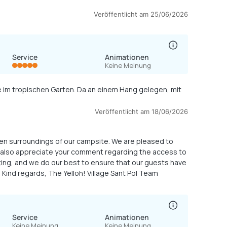
sehr ängstlich ist, war der Aufenthalt für uns sehr unangenehm und es waren schlaflose zwei Nächte. »
Veröffentlicht am 25/06/2026
Service
Animationen
Keine Meinung
ie im tropischen Garten. Da an einem Hang gelegen, mit
Veröffentlicht am 18/06/2026
reen surroundings of our campsite. We are pleased to
 also appreciate your comment regarding the access to
etting, and we do our best to ensure that our guests have
Kind regards, The Yelloh! Village Sant Pol Team
Service
Animationen
Keine Meinung
Keine Meinung