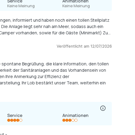
Service
Animationen
Keine Meinung
Keine Meinung
gen, informiert und haben noch einen tollen Stellplatz
Die Anlage liegt sehr nah am Meer, sodass auch ein
 Camper vorhanden, sowie für die Gäste (Minimarkt) Zum
t da waren. Das Angebot zahlt man natürlich dennoch
mit, wodurch die Kosten für eine Nacht relativ hoch waren. Aber wir haben ja Urlaub 🙂 »
Veröffentlicht am 12/07/2026
e spontane Begrüßung, die klare Information, den tollen
berkeit der Sanitäranlagen und das Vorhandensein von
 Ihre Anmerkung zur Effizienz der
rstellung. Ihr Lob bestärkt unser Team, weiterhin ein
Service
Animationen
« Sehr angenehm, sehr freundliche Mitarbeiter. Animation ist manchmal etwas zu laut »