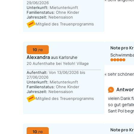
29/06/2026
Unterkunft:
Mietunterkunft
Familienstatus:
Ohne Kinder
Jahreszeit:
Nebensaison
Mitglied des Treuenprogramms
Note pro Kr
10
/10
Schwimmb
Alexandra
aus Karlsruhe
20 Aufenthalte bei Yelloh! Village
Aufenthalt:
Von 13/06/2026 bis
« sehr schöner
27/06/2026
Unterkunft:
Mietunterkunft
Familienstatus:
Ohne Kinder
Antwort
Jahreszeit:
Nebensaison
vielen Dank 
Mitglied des Treuenprogramms
so gut gefall
Sant Pol begr
Note pro Kr
10
/10