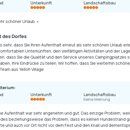
ad
Unterkunft
Landschaftsbau
ehr schöner Urlaub. »
 des Dorfes
s sehr, dass Sie Ihren Aufenthalt erneut als sehr schönen Urlaub erl
omfortablen Unterkünften, den vielfältigen Aktivitäten und der Lage
en, dass Sie die Qualität und den Service unseres Campingplatzes sc
en, Ihre Eindrücke zu teilen. Wir hoffen, dass Sie weiterhin schö
Team aus Yelloh Village
iterium:
ad
Unterkunft
Landschaftsbau
Keine Meinung
ne Aufenthalt war sehr angenehm und gut. Das einzige Problem, wel
ndes beziehungsweise das Problem, dass es keinen Hundestrand ga
ite und auch vor Ort nicht vor dem Fest und den Knall und demen