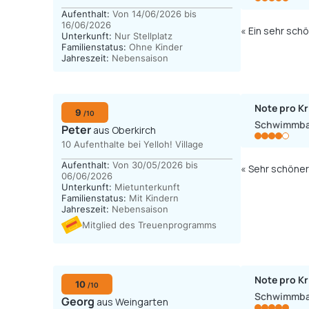
Aufenthalt:
Von 14/06/2026 bis
16/06/2026
« Ein sehr schö
Unterkunft:
Nur Stellplatz
Familienstatus:
Ohne Kinder
Jahreszeit:
Nebensaison
Note pro Kr
9
/10
Schwimmb
Peter
aus Oberkirch
10 Aufenthalte bei Yelloh! Village
Aufenthalt:
Von 30/05/2026 bis
« Sehr schöner
06/06/2026
Unterkunft:
Mietunterkunft
Familienstatus:
Mit Kindern
Jahreszeit:
Nebensaison
Mitglied des Treuenprogramms
Note pro Kr
10
/10
Schwimmb
Georg
aus Weingarten