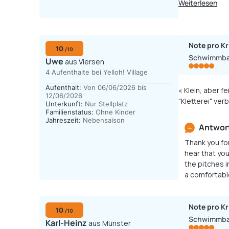
Weiterlesen
Note pro Kr
10
/10
Schwimmb
Uwe
aus Viersen
4 Aufenthalte bei Yelloh! Village
Aufenthalt:
Von 06/06/2026 bis
« Klein, aber 
12/06/2026
Unterkunft:
Nur Stellplatz
Familienstatus:
Ohne Kinder
Jahreszeit:
Nebensaison
Antwort
Thank you fo
hear that yo
the pitches i
a comfortable
Note pro Kr
10
/10
Schwimmb
Karl-Heinz
aus Münster