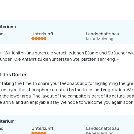
iterium:
ad
Unterkunft
Landschaftsbau
Keine Meinung
fein. Wir fühlten uns durch die verschiedenen Bäume und Sträucher w
"Kletterei" verbunden. Die Anfahrt zu den untersten Stellplätzen sehr eng. »
 des Dorfes
r taking the time to share your feedback and for highlighting the g
u enjoyed the atmosphere created by the trees and vegetation. We
n the lower area. The layout of the campsite is part of its natural s
 arrival and an enjoyable stay. We hope to welcome you again soon. 
iterium:
ad
Unterkunft
Landschaftsbau
Keine Meinung