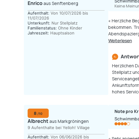
Schwimmb
Enrico
aus Senftenberg
Keine Meinu
Aufenthalt:
Von 10/07/2026 bis
11/07/2026
« Herzliche Be
Unterkunft:
Nur Stellplatz
bekommen. Trot
Familienstatus:
Ohne Kinder
Jahreszeit:
Hauptsaison
Abendspazierga
umfangreichen 
Weiterlesen
Antwort
Herzlichen Da
Stellplatz u
Serviceangeb
Ankunftsform
hohes Servic
Note pro Kr
8
/10
Schwimmb
Albrecht
aus Markgröningen
9 Aufenthalte bei Yelloh! Village
Aufenthalt:
Von 06/06/2026 bis