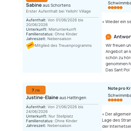
Schwimmb
Sabine
aus Schortens
Erster Aufenthalt bei Yelloh! Village
Aufenthalt:
Von 01/06/2026 bis
« Wieder ein s
20/06/2026
Unterkunft:
Mietunterkunft
Familienstatus:
Ohne Kinder
Antwort
Jahreszeit:
Nebensaison
Wir freuen un
Mitglied des Treuenprogramms
Angebot an k
schön zu hör
genommen hab
Das Sant Pol 
Note pro Kr
7
/10
Schwimmb
Justine-Elaine
aus Hattingen
Aufenthalt:
Von 21/06/2026 bis
24/06/2026
« Der allgemei
Unterkunft:
Nur Stellplatz
Lage des Stra
Familienstatus:
Ohne Kinder
Jahreszeit:
Nebensaison
der Internetse