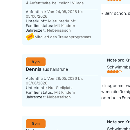
4 Aufenthalte bei Yelloh! Village
Aufenthalt:
Von 24/05/2026 bis
« Sehr schön, 
05/06/2026
Unterkunft:
Mietunterkunft
Familienstatus:
Mit Kindern
Jahreszeit:
Nebensaison
Mitglied des Treuenprogramms
Note pro Kr
8
/10
Schwimmb
Dennis
aus Karlsruhe
Aufenthalt:
Von 28/05/2026 bis
03/06/2026
« Insgesamt waren wir sehr zufrieden. Zwei störende P
Unterkunft:
Nur Stellplatz
wenn die Reini
Familienstatus:
Mit Kindern
Jahreszeit:
Nebensaison
Note pro Kr
9
/10
Schwimmb