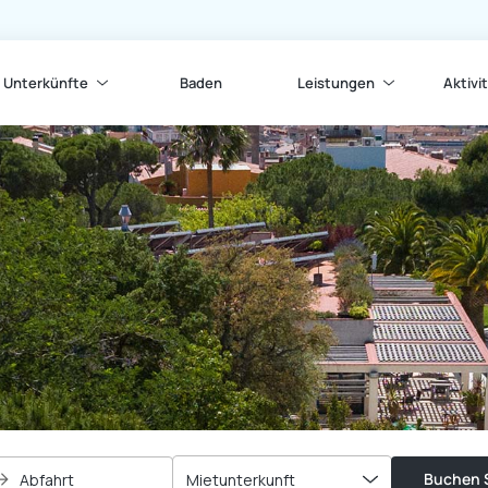
Unterkünfte
Baden
Leistungen
Aktivi
Buchen S
Abfahrt
Mietunterkunft