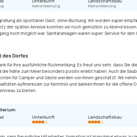
ad
Unterkunft
Landschaftsbau
ng
Keine Meinung
Keine Meinung
grüßung als spontaner Gast, ohne Buchung. Wir wurden super empfan
z der späten Anreise konnten wir noch gemütlich zu Abend essen. 
ng noch möglich war. Sanitäranlagen waren super. Service für den
Animationsprogramm können wir nichts sagen, da wir nur eine Nach
 des Dorfes
nk für Ihre ausführliche Rückmeldung. Es freut uns sehr, dass Sie di
nd die Nähe zum Meer besonders positiv erlebt haben. Auch die Sau
oten für Camper und Gäste werden von Ihnen geschätzt. Wir nehmen
alitäten aufmerksam zur Kenntnis und danken Ihnen für die offene Da
eniveau zu bieten.
iterium:
ad
Unterkunft
Landschaftsbau