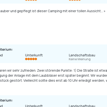
sauber und gepflegt ist dieser Camping mit einer tollen Aussicht… »
iterium:
ad
Unterkunft
Landschaftsbau
Keine Meinung
unkte: 1) Die Straße ist etwas laut, aber dafür können Sie nichts. 2) Es wäre schön,
gung der Anlage mit dem Laubbläser erst später beginnt. Wir wur
iterium:
ad
Unterkunft
Landschaftsbau