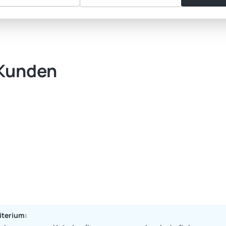
 Kunden
iterium: