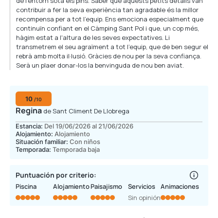
de l'entorn sota els pins. Saber que aquests petits detalls van
contribuir a fer la seva experiència tan agradable és la millor
recompensa per a tot l'equip. Ens emociona especialment que
continuïn confiant en el Càmping Sant Pol i que, un cop més,
hàgim estat a l'altura de les seves expectatives. Li
transmetrem el seu agraïment a tot l'equip, que de ben segur el
rebrà amb molta il·lusió. Gràcies de nou per la seva confiança.
Serà un plaer donar-los la benvinguda de nou ben aviat.
10
/10
Regina
de Sant Climent De Llobrega
Estancia:
Del 19/06/2026 al 21/06/2026
Alojamiento:
Alojamiento
Situación familiar:
Con niños
Temporada:
Temporada baja
Puntuación por criterio:
Piscina
Alojamiento
Paisajismo
Servicios
Animaciones
Sin opinión