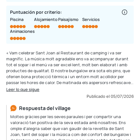
Puntuación por criterio:
Piscina
Alojamiento
Paisajismo
Servicios
Animaciones
« Vam celebrar Sant Joan al Restaurant de camping i va ser
magnífic. La música molt agradable ens va acompanyar durant
tot el sopar i el menú va ser excel·lent, molt ben elaborat i amb
productes de qualitat. El nostre bungalow era sota els pins, que
oferien bona protecció tèrmica i un entorn molt acollidor per
passar les hores de calor. De matinada els aspersors refrescaven
el terra i la humitat i la frescor es mantenien durant hores creant
Leer lo que sigue
un ambient molt agradable. Una experiencia més que
Publicado el 05/07/2026
satisfactòria, com totes les nostres experiències anteriors al
Sant Pol. Moltes gràcies a tot l'equip i fins la propera »
Respuesta del village
Moltes gràcies per les seves paraules i per compartir una
valoració tan positiva de la seva estada amb nosaltres. Ens
omple d'alegria saber que van gaudir de la revetlla de Sant
Joan, tant del sopar i la música com del confort del bungalow i