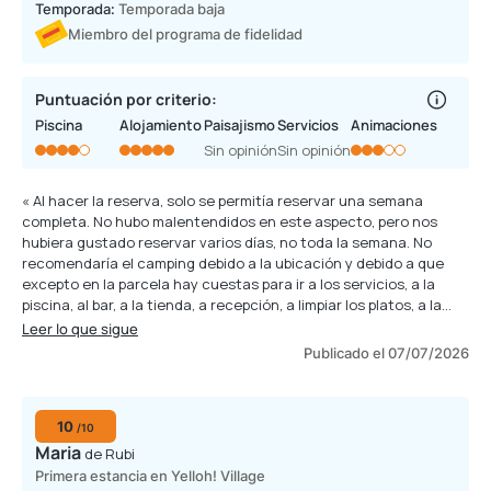
Temporada:
Temporada baja
Miembro del programa de fidelidad
Puntuación por criterio:
Piscina
Alojamiento
Paisajismo
Servicios
Animaciones
Sin opinión
Sin opinión
« Al hacer la reserva, solo se permitía reservar una semana
completa. No hubo malentendidos en este aspecto, pero nos
hubiera gustado reservar varios días, no toda la semana. No
recomendaría el camping debido a la ubicación y debido a que
excepto en la parcela hay cuestas para ir a los servicios, a la
piscina, al bar, a la tienda, a recepción, a limpiar los platos, a la
lavandería. Una vez se sale de la parcela hay cuestas para todo.
Leer lo que sigue
Había muchos mosquitos. »
Publicado el 07/07/2026
10
/10
Maria
de Rubi
Primera estancia en Yelloh! Village