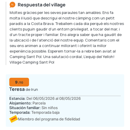
Respuesta del village
Moltes gràcies per les seves paraules tan amables. Ens fa
molta il·lusió que descrigui el nostre càmping com un petit
paradís a la Costa Brava. Treballem cada dia perquè els nostres
clients puguin gaudir d’un entorn privilegiat, a tocar del mar, i
d’un tracte proper i familiar. Ens alegra saber que ha gaudit de
la ubicació i de l’atenció del nostre equip. Comentaris com el
seu ens animen a continuar millorant i oferint la millor
experiència possible. Esperem tornar-la a rebre ben aviat al
Camping Sant Pol. Una salutació cordial, L’equip del Yelloh!
Village Camping Sant Pol
9
/10
Teresa
de Irun
Estancia:
Del 06/05/2026 al 08/05/2026
Alojamiento:
Parcela
Situación familiar:
Sin niños
Temporada:
Temporada baja
Miembro del programa de fidelidad