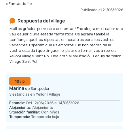
« Fantàstic !! »
Publicado el 21/06/2026
Respuesta del village
Moltes gràcies pel vostre comentari! Ens alegra molt saber que
vau gaudir d'una estada fantàstica. Us agraïm també la
confiança que heu dipositat en nosaltres per a les vostres
vacances. Esperem que us emporteu un bon record de la
vostra estada i que tinguem el plaer de tornar-vos a rebre a
Yelloh! Village Sant Pol. Una cordial salutació, L'equip de Yelloh!
Village Sant Pol
10
/10
Marina
de Santpedor
3 estancias en Yelloh! Village
Estancia:
Del 12/06/2026 al 14/06/2026
Alojamiento:
Alojamiento
Situación familiar:
Con niños
Temporada:
Temporada baja