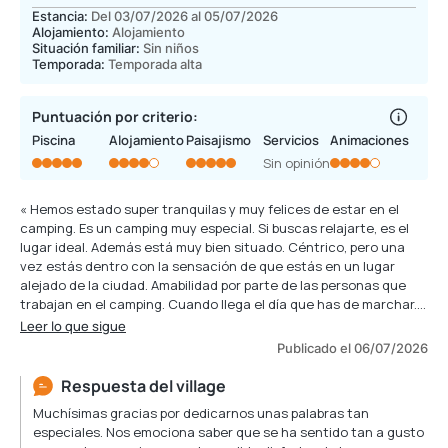
Estancia:
Del 03/07/2026 al 05/07/2026
Alojamiento:
Alojamiento
Situación familiar:
Sin niños
Temporada:
Temporada alta
Puntuación por criterio:
Piscina
Alojamiento
Paisajismo
Servicios
Animaciones
Sin opinión
« Hemos estado super tranquilas y muy felices de estar en el
camping. Es un camping muy especial. Si buscas relajarte, es el
lugar ideal. Además está muy bien situado. Céntrico, pero una
vez estás dentro con la sensación de que estás en un lugar
alejado de la ciudad. Amabilidad por parte de las personas que
trabajan en el camping. Cuando llega el día que has de marchar.
No te quieres ir. Realmente son artesanos de la felicidad de sus
Leer lo que sigue
clientes. Una gran labor de todas las personas que allí están
Publicado el 06/07/2026
trabajando. Desde la recepción, la limpieza, la
jardinería,mantenimiento del camping, animación. Gracias por
Respuesta del village
hacer un trabajo con tanto cariño. »
Muchísimas gracias por dedicarnos unas palabras tan
especiales. Nos emociona saber que se ha sentido tan a gusto