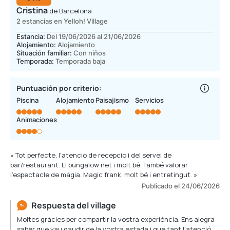
Cristina
de Barcelona
2 estancias en Yelloh! Village
Estancia:
Del 19/06/2026 al 21/06/2026
Alojamiento:
Alojamiento
Situación familiar:
Con niños
Temporada:
Temporada baja
Puntuación por criterio:
Piscina
Alojamiento
Paisajismo
Servicios
Animaciones
« Tot perfecte, l'atencio de recepcio i del servei de
bar/restaurant. El bungalow net i molt bé. També valorar
l'espectacle de màgia. Magic frank, molt bé i entretingut. »
Publicado el 24/06/2026
Respuesta del village
Moltes gràcies per compartir la vostra experiència. Ens alegra
saber que vau gaudir de la vostra estada i que tant l'atenció