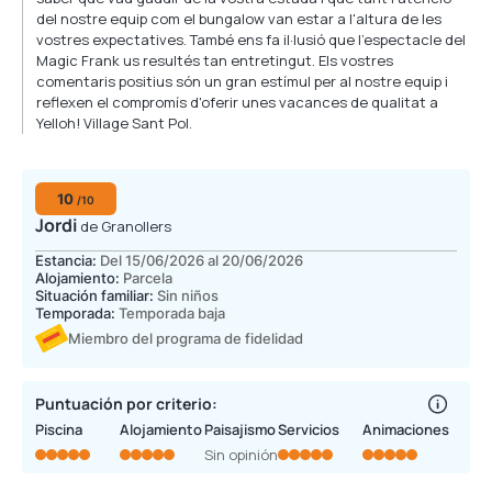
del nostre equip com el bungalow van estar a l'altura de les
vostres expectatives. També ens fa il·lusió que l'espectacle del
Magic Frank us resultés tan entretingut. Els vostres
comentaris positius són un gran estímul per al nostre equip i
reflexen el compromís d'oferir unes vacances de qualitat a
Yelloh! Village Sant Pol.
10
/10
Jordi
de Granollers
Estancia:
Del 15/06/2026 al 20/06/2026
Alojamiento:
Parcela
Situación familiar:
Sin niños
Temporada:
Temporada baja
Miembro del programa de fidelidad
Puntuación por criterio:
Piscina
Alojamiento
Paisajismo
Servicios
Animaciones
Sin opinión