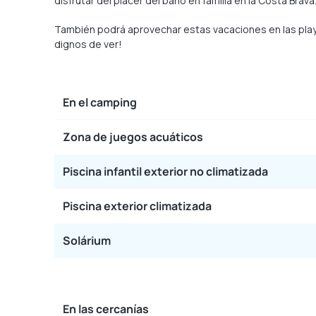
disfrutar del placer del baño en familia en la Costa Brav
También podrá aprovechar estas vacaciones en las playas
dignos de ver!
En el camping
Zona de juegos acuáticos
Piscina infantil exterior no climatizada
Piscina exterior climatizada
Solárium
En las cercanías