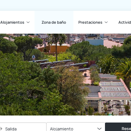
Alojamientos
Zona de baño
Prestaciones
Activi
Rese
Salida
Alojamiento