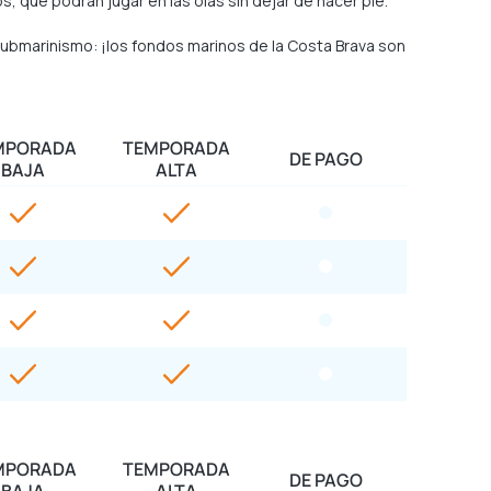
s, que podrán jugar en las olas sin dejar de hacer pie.
 submarinismo: ¡los fondos marinos de la Costa Brava son
MPORADA
TEMPORADA
DE PAGO
BAJA
ALTA
MPORADA
TEMPORADA
DE PAGO